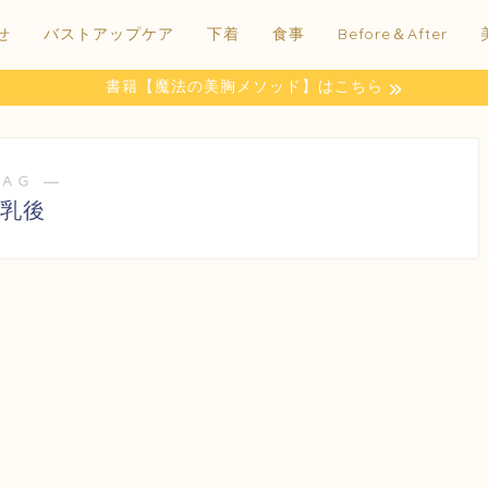
せ
バストアップケア
下着
食事
Before＆After
書籍【魔法の美胸メソッド】はこちら
TAG ―
乳後