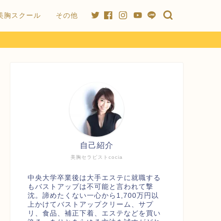
美胸スクール
その他
自己紹介
美胸セラピストcocia
中央大学卒業後は大手エステに就職する
もバストアップは不可能と言われて撃
沈。諦めたくない一心から1,700万円以
上かけてバストアップクリーム、サプ
リ、食品、補正下着、エステなどを買い