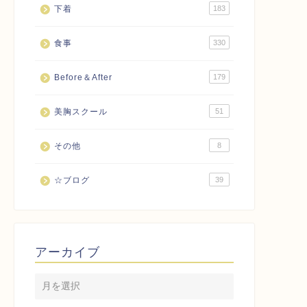
下着
183
食事
330
Before＆After
179
美胸スクール
51
その他
8
☆ブログ
39
アーカイブ