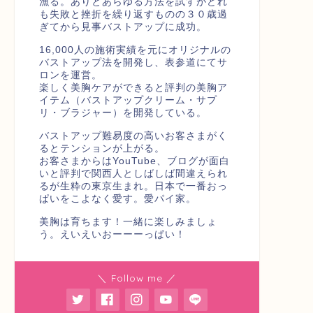
漁る。ありとあらゆる方法を試すがどれ
も失敗と挫折を繰り返すものの３０歳過
ぎてから見事バストアップに成功。
16,000人の施術実績を元にオリジナルの
バストアップ法を開発し、表参道にてサ
ロンを運営。
楽しく美胸ケアができると評判の美胸ア
イテム（バストアップクリーム・サプ
リ・ブラジャー）を開発している。
バストアップ難易度の高いお客さまがく
るとテンションが上がる。
お客さまからはYouTube、ブログが面白
いと評判で関西人としばしば間違えられ
るが生粋の東京生まれ。日本で一番おっ
ぱいをこよなく愛す。愛パイ家。
美胸は育ちます！一緒に楽しみましょ
う。えいえいおーーーっぱい！
＼ Follow me ／