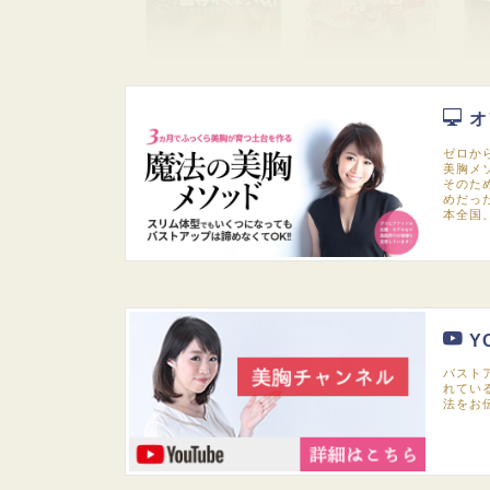
オ
ゼロか
美胸メ
そのた
めだっ
本全国
Y
バスト
れてい
法をお