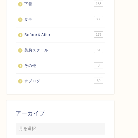
下着
183
食事
330
Before＆After
179
美胸スクール
51
その他
8
☆ブログ
39
アーカイブ