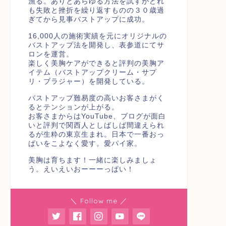
漁る。ありとあらゆる方法を試すがどれ
も失敗と挫折を繰り返すものの３０歳過
ぎてから見事バストアップに成功。
16,000人の施術実績を元にオリジナルの
バストアップ法を開発し、表参道にてサ
ロンを運営。
楽しく美胸ケアができると評判の美胸ア
イテム（バストアップクリーム・サプ
リ・ブラジャー）を開発している。
バストアップ難易度の高いお客さまがく
るとテンションが上がる。
お客さまからはYouTube、ブログが面白
いと評判で関西人としばしば間違えられ
るが生粋の東京生まれ。日本で一番おっ
ぱいをこよなく愛す。愛パイ家。
美胸は育ちます！一緒に楽しみましょ
う。えいえいおーーーっぱい！
＼ Follow me ／