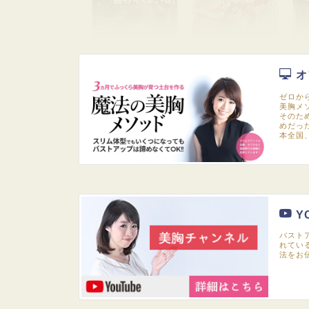
オ
ゼロか
美胸メ
そのた
めだっ
本全国
Y
バスト
れてい
法をお