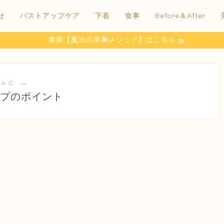
せ
バストアップケア
下着
食事
Before＆After
書籍【魔法の美胸メソッド】はこちら
TAG ―
プのポイント