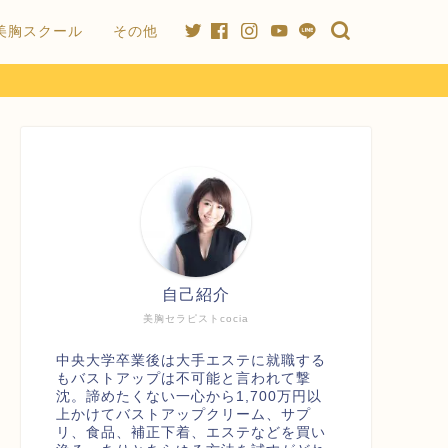
美胸スクール
その他
自己紹介
美胸セラピストcocia
中央大学卒業後は大手エステに就職する
もバストアップは不可能と言われて撃
沈。諦めたくない一心から1,700万円以
上かけてバストアップクリーム、サプ
リ、食品、補正下着、エステなどを買い